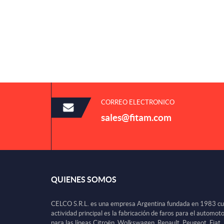
CORREO ELECTRONICO
sales@fitam.com
QUIENES SOMOS
CELCO S.R.L. es una empresa Argentina fundada en 1983 c
actividad principal es la fabricación de faros para el automot
para las líneas Citroën, Wolkswagen, Renault, Peugeot, Fiat,