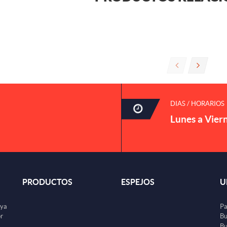
DIAS / HORARIOS
Lunes a Vier
PRODUCTOS
ESPEJOS
U
uya
Pa
or
Bu
Bu