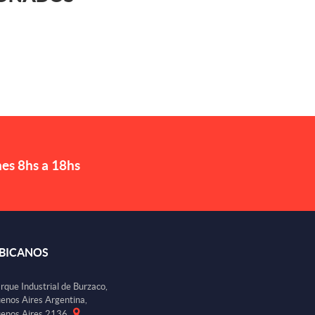
nes 8hs a 18hs
BICANOS
rque Industrial de Burzaco,
enos Aires Argentina,
enos Aires 2136