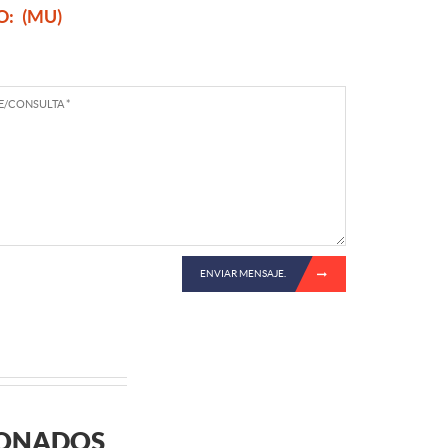
O:
(MU)
ENVIAR MENSAJE.
IONADOS