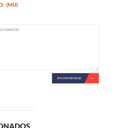
O:
(MU)
ENVIAR MENSAJE.
IONADOS