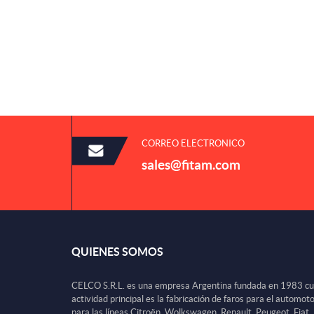
CORREO ELECTRONICO
sales@fitam.com
QUIENES SOMOS
CELCO S.R.L. es una empresa Argentina fundada en 1983 c
actividad principal es la fabricación de faros para el automot
para las líneas Citroën, Wolkswagen, Renault, Peugeot, Fiat,