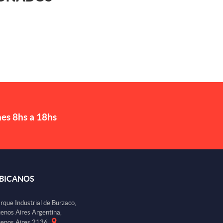
nes 8hs a 18hs
BICANOS
rque Industrial de Burzaco,
enos Aires Argentina,
enos Aires 2136