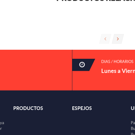
DIAS / HORARIOS
Lunes a Vier
PRODUCTOS
ESPEJOS
U
uya
Pa
or
Bu
Bu