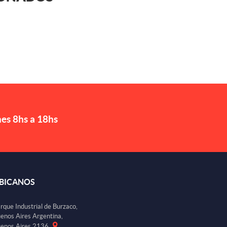
nes 8hs a 18hs
BICANOS
rque Industrial de Burzaco,
enos Aires Argentina,
enos Aires 2136