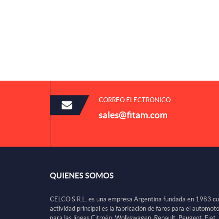
CORREO ELECTRONICO
sales@fitam.com
QUIENES SOMOS
CELCO S.R.L. es una empresa Argentina fundada en 1983 c
actividad principal es la fabricación de faros para el automot
para las líneas Citroën, Wolkswagen, Renault, Peugeot, Fiat,