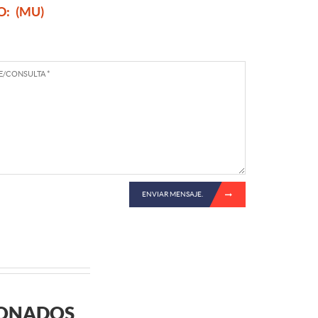
O:
(MU)
ENVIAR MENSAJE.
IONADOS