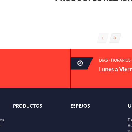
DIAS / HORARIOS
Lunes a Vier
PRODUCTOS
ESPEJOS
U
uya
Pa
or
Bu
Bu