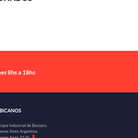
nes 8hs a 18hs
BICANOS
rque Industrial de Burzaco,
enos Aires Argentina,
enos Aires 2136