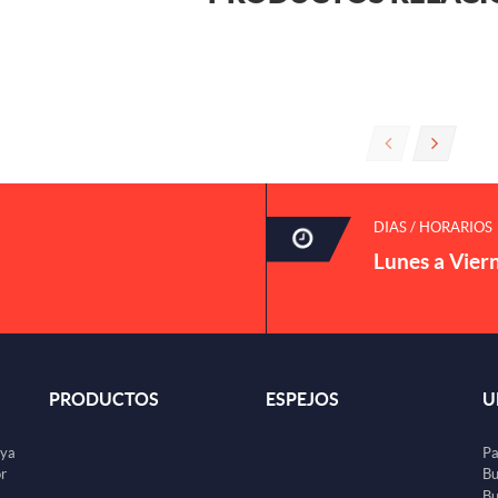
DIAS / HORARIOS
Lunes a Vier
PRODUCTOS
ESPEJOS
U
uya
Pa
or
Bu
Bu