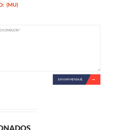
O:
(MU)
ENVIAR MENSAJE.
IONADOS