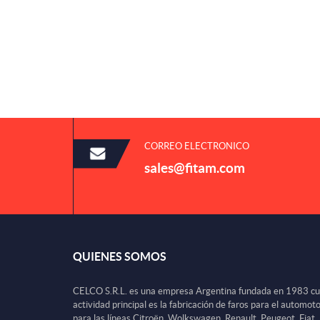
CORREO ELECTRONICO
sales@fitam.com
QUIENES SOMOS
CELCO S.R.L. es una empresa Argentina fundada en 1983 c
actividad principal es la fabricación de faros para el automot
para las líneas Citroën, Wolkswagen, Renault, Peugeot, Fiat,