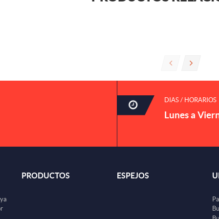
DIAS / HORARIOS
Lunes a Vier
PRODUCTOS
ESPEJOS
U
uya
Pa
or
Bu
Bu