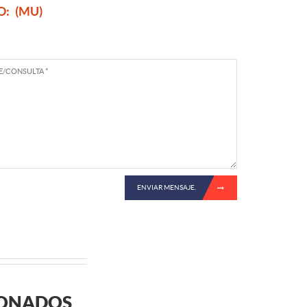
O:
(MU)
ENVIAR MENSAJE.
IONADOS