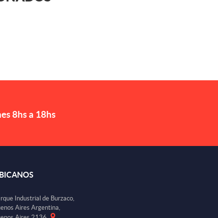
nes 8hs a 18hs
BICANOS
rque Industrial de Burzaco,
enos Aires Argentina,
enos Aires 2136