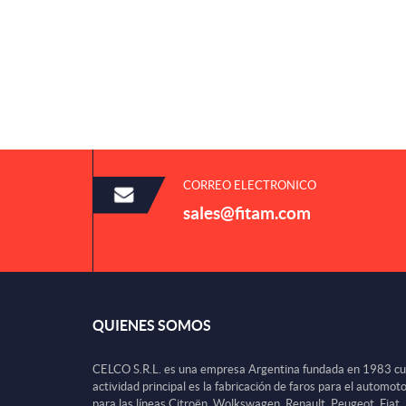
CORREO ELECTRONICO
sales@fitam.com
QUIENES SOMOS
CELCO S.R.L. es una empresa Argentina fundada en 1983 c
actividad principal es la fabricación de faros para el automot
para las líneas Citroën, Wolkswagen, Renault, Peugeot, Fiat,