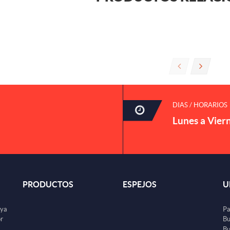
DIAS / HORARIOS
Lunes a Vier
PRODUCTOS
ESPEJOS
U
uya
Pa
or
Bu
Bu