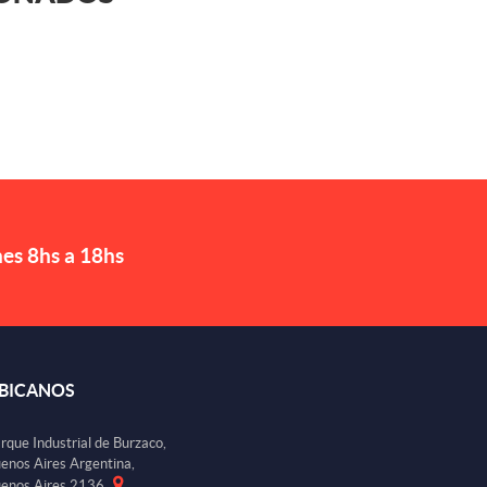
nes 8hs a 18hs
BICANOS
rque Industrial de Burzaco,
enos Aires Argentina,
enos Aires 2136