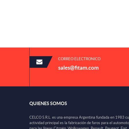
CORREO ELECTRONICO
sales@fitam.com
QUIENES SOMOS
CELCO S.R.L. es una empresa Argentina fundada en 1983 c
actividad principal es la fabricación de faros para el automot
para las líneas Citroën, Wolkswagen, Renault, Peugeot, Fiat,