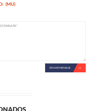
O:
(MU)
ENVIAR MENSAJE.
IONADOS