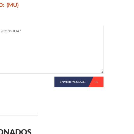
O:
(MU)
ENVIAR MENSAJE.
IONADOS