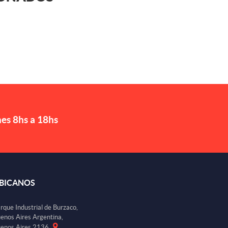
nes 8hs a 18hs
BICANOS
rque Industrial de Burzaco,
enos Aires Argentina,
enos Aires 2136