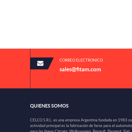
CORREO ELECTRONICO
sales@fitam.com
QUIENES SOMOS
CELCO S.R.L. es una empresa Argentina fundada en 1983 c
actividad principal es la fabricación de faros para el automot
para las líneas Citroën, Wolkswagen, Renault, Peugeot, Fiat,