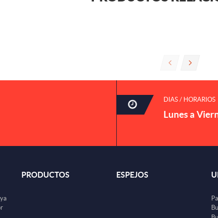
DIAS / HORARIOS
Lunes a Vier
PRODUCTOS
ESPEJOS
U
uya
Pa
or
Bu
Bu