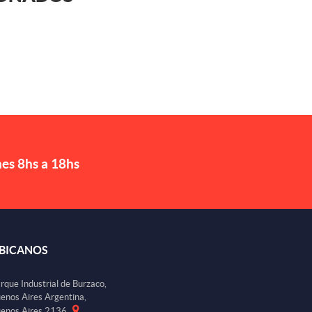
nes 8hs a 18hs
BICANOS
rque Industrial de Burzaco,
enos Aires Argentina,
enos Aires 2136