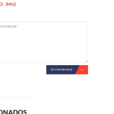
O:
(MU)
ENVIAR MENSAJE.
IONADOS