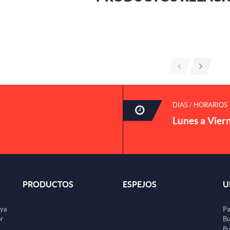
DIAS / HORARIOS
Lunes a Vier
PRODUCTOS
ESPEJOS
U
uya
Pa
or
Bu
Bu