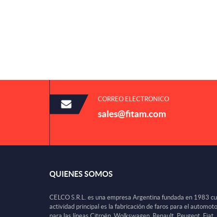
CORREO ELECTRONICO
sales@fitam.com
QUIENES SOMOS
CELCO S.R.L. es una empresa Argentina fundada en 1983 c
actividad principal es la fabricación de faros para el automot
para las líneas Citroën, Wolkswagen, Renault, Peugeot, Fiat,