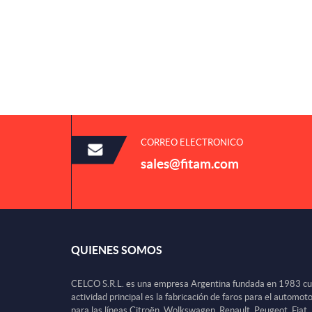
CORREO ELECTRONICO
sales@fitam.com
QUIENES SOMOS
CELCO S.R.L. es una empresa Argentina fundada en 1983 c
actividad principal es la fabricación de faros para el automot
para las líneas Citroën, Wolkswagen, Renault, Peugeot, Fiat,