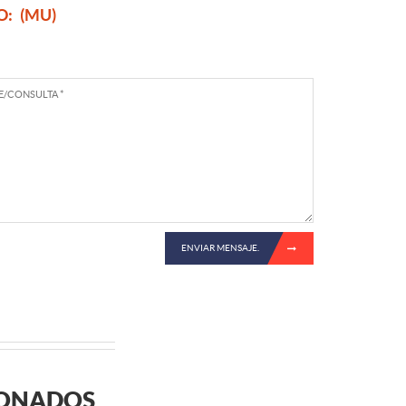
O:
(MU)
ENVIAR MENSAJE.
IONADOS