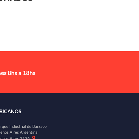
nes 8hs a 18hs
BICANOS
rque Industrial de Burzaco,
enos Aires Argentina,
enos Aires 2136