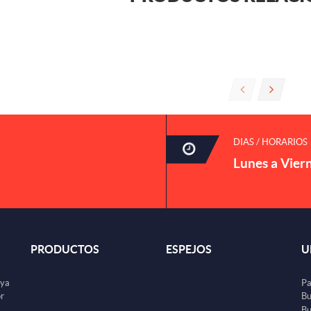
DIAS / HORARIOS
Lunes a Vier
PRODUCTOS
ESPEJOS
U
uya
Pa
or
Bu
Bu