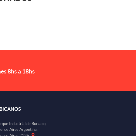
nes 8hs a 18hs
BICANOS
rque Industrial de Burzaco,
enos Aires Argentina,
enos Aires 2136