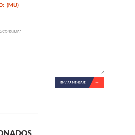
O:
(MU)
ENVIAR MENSAJE.
IONADOS