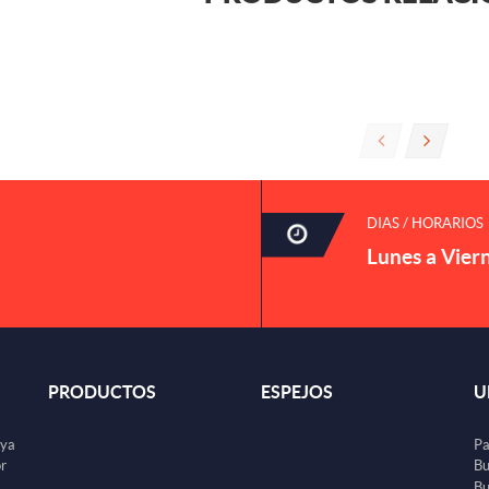
DIAS / HORARIOS
Lunes a Vier
PRODUCTOS
ESPEJOS
U
uya
Pa
or
Bu
Bu