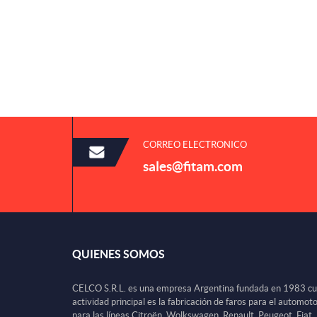
CORREO ELECTRONICO
sales@fitam.com
QUIENES SOMOS
CELCO S.R.L. es una empresa Argentina fundada en 1983 c
actividad principal es la fabricación de faros para el automot
para las líneas Citroën, Wolkswagen, Renault, Peugeot, Fiat,