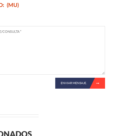
O:
(MU)
ENVIAR MENSAJE.
IONADOS