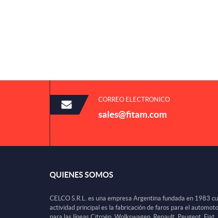
CORREO ELECTRONICO
sales@fitam.com
QUIENES SOMOS
CELCO S.R.L. es una empresa Argentina fundada en 1983 c
actividad principal es la fabricación de faros para el automot
para las líneas Citroën, Wolkswagen, Renault, Peugeot, Fiat,