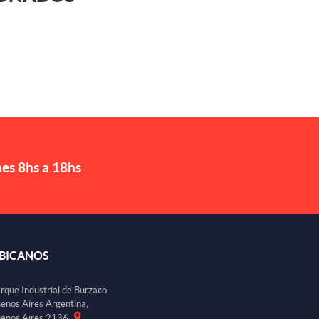
nes 8hs a 18hs
BICANOS
rque Industrial de Burzaco,
enos Aires Argentina,
enos Aires 2136