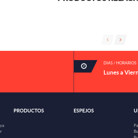
DIAS / HORARIOS
Lunes a Vier
PRODUCTOS
ESPEJOS
U
uya
Pa
or
Bu
Bu