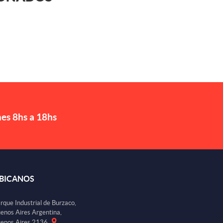
nes 8hs a 18hs
BICANOS
rque Industrial de Burzaco,
enos Aires Argentina,
enos Aires 2136