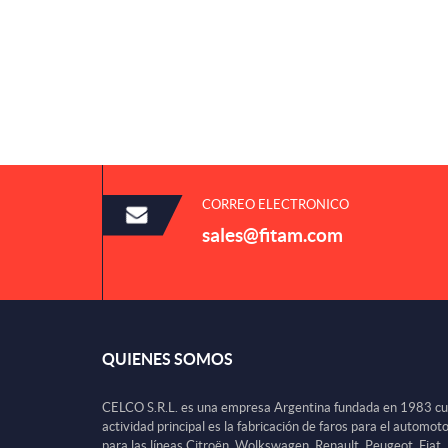
CORREO ELECTRONICO
sales@fitam.com
QUIENES SOMOS
CELCO S.R.L. es una empresa Argentina fundada en 1983 c
actividad principal es la fabricación de faros para el automot
para las líneas Citroën, Wolkswagen, Renault, Peugeot, Fiat,