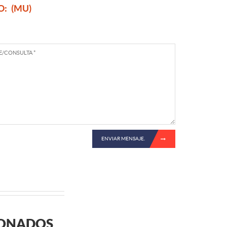
O:
(MU)
ENVIAR MENSAJE.
IONADOS