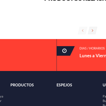
DIAS / HORARIOS
Lunes a Vier
PRODUCTOS
ESPEJOS
U
uya
Pa
or
Bu
Bu